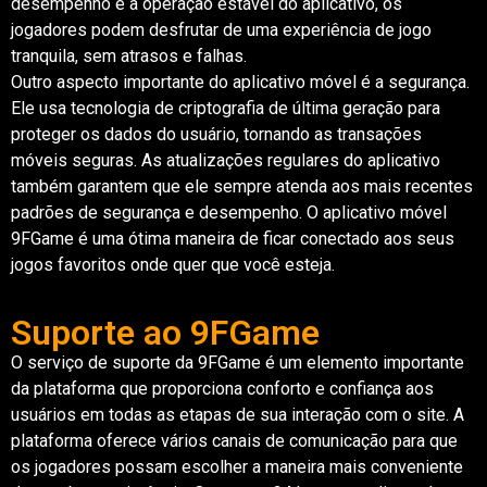
desempenho e à operação estável do aplicativo, os
jogadores podem desfrutar de uma experiência de jogo
tranquila, sem atrasos e falhas.
Outro aspecto importante do aplicativo móvel é a segurança.
Ele usa tecnologia de criptografia de última geração para
proteger os dados do usuário, tornando as transações
móveis seguras. As atualizações regulares do aplicativo
também garantem que ele sempre atenda aos mais recentes
padrões de segurança e desempenho. O aplicativo móvel
9FGame é uma ótima maneira de ficar conectado aos seus
jogos favoritos onde quer que você esteja.
Suporte ao 9FGame
O serviço de suporte da 9FGame é um elemento importante
da plataforma que proporciona conforto e confiança aos
usuários em todas as etapas de sua interação com o site. A
plataforma oferece vários canais de comunicação para que
os jogadores possam escolher a maneira mais conveniente