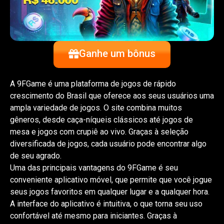
Ganhe um bônus
A 9FGame é uma plataforma de jogos de rápido
crescimento do Brasil que oferece aos seus usuários uma
ampla variedade de jogos. O site combina muitos
gêneros, desde caça-níqueis clássicos até jogos de
mesa e jogos com crupiê ao vivo. Graças à seleção
diversificada de jogos, cada usuário pode encontrar algo
de seu agrado.
Uma das principais vantagens do 9FGame é seu
conveniente aplicativo móvel, que permite que você jogue
seus jogos favoritos em qualquer lugar e a qualquer hora.
A interface do aplicativo é intuitiva, o que torna seu uso
confortável até mesmo para iniciantes. Graças à