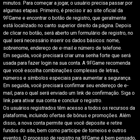
minutos. Para começar a jogar, o usuário precisa passar por
algumas etapas. Primeiro, é preciso ir ao site oficial da
9FGame e encontrar o botão de registro, que geralmente
está localizado no canto superior direito da página. Depois
de clicar no botão, será aberto um formulário de registro, no
qual será necessário inserir os dados básicos: nome,
sobrenome, endereço de e-mail e número de telefone.
Em seguida, você precisará criar uma senha forte que será
usada para fazer login na sua conta. A 9FGame recomenda
que você escolha combinações complexas de letras,
números e símbolos especiais para aumentar a segurança.
Em seguida, você precisará confirmar seu endereço de e-
mail, para o qual será enviado um link de confirmação. Siga o
link para ativar sua conta e concluir o registro.
Os usuários registrados têm acesso a todos os recursos da
plataforma, incluindo ofertas de bônus e promoções. Além
disso, a nova conta permite que você deposite e retire
fundos do site, bem como participe de torneios e outros
eventos. O processo de registro na 9FGame é bem pensado,