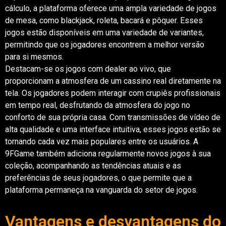
cálculo, a plataforma oferece uma ampla variedade de jogos
de mesa, como blackjack, roleta, bacará e pôquer. Esses
jogos estão disponíveis em uma variedade de variantes,
permitindo que os jogadores encontrem a melhor versão
para si mesmos.
Destacam-se os jogos com dealer ao vivo, que
proporcionam a atmosfera de um cassino real diretamente na
tela. Os jogadores podem interagir com crupiês profissionais
em tempo real, desfrutando da atmosfera do jogo no
conforto de sua própria casa. Com transmissões de vídeo de
alta qualidade e uma interface intuitiva, esses jogos estão se
tornando cada vez mais populares entre os usuários. A
9FGame também adiciona regularmente novos jogos à sua
coleção, acompanhando as tendências atuais e as
preferências de seus jogadores, o que permite que a
plataforma permaneça na vanguarda do setor de jogos.
Vantagens e desvantagens do